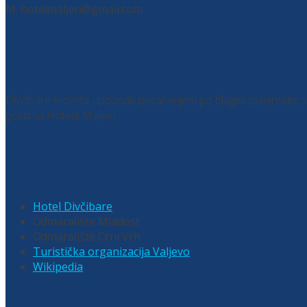
M. hotelmaljen@gmail.com
Divčibare
Divčibare možete upoznati pesačenjem po blagim planinskim staz
gostima Hotela Maljen.
Korisni linkovi
Hotel Divčibare
Odmaralište Mladost
Odmaralište Crni Vrh
Turistička organizacija Valjevo
Wikipedia