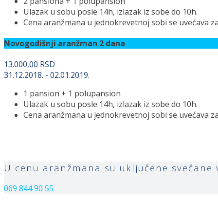
2 pansiona + 1 polupansion
Ulazak u sobu posle 14h, izlazak iz sobe do 10h.
Cena aranžmana u jednokrevetnoj sobi se uvećava za
Novogodišnji aranžman 2 dana
13.000,00 RSD
31.12.2018. - 02.01.2019.
1 pansion + 1 polupansion
Ulazak u sobu posle 14h, izlazak iz sobe do 10h.
Cena aranžmana u jednokrevetnoj sobi se uvećava za
U cenu aranžmana su uključene svečane ve
069 844 90 55