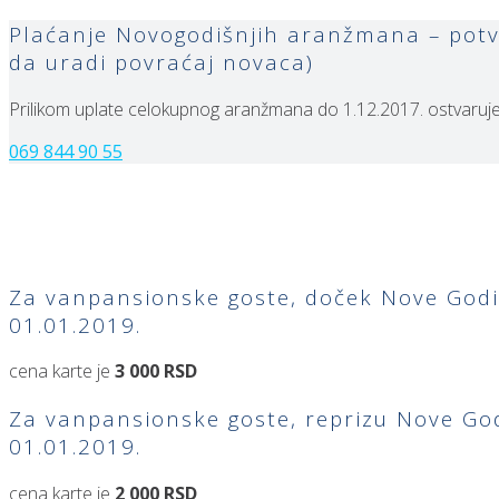
Plaćanje Novogodišnjih aranžmana – potvr
da uradi povraćaj novaca)
Prilikom uplate celokupnog aranžmana do 1.12.2017. ostvaru
069 844 90 55
Za vanpansionske goste, doček Nove Godi
01.01.2019.
cena karte je
3 000 RSD
Za vanpansionske goste, reprizu Nove God
01.01.2019.
cena karte je
2 000 RSD