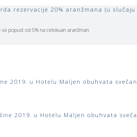
da rezervacije 20% aranžmana (u slučaju o
je se popust od 5% na celokuan aranžman.
ne 2019. u Hotelu Maljen obuhvata svečana
ine 2019. u Hotelu Maljen obuhvata sveča