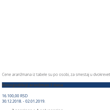
Novogodišnji aranžmani 201
Cene aranžmana iz tabele su po osobi, za smestaj u dvokreve
Novogodišnji aranžman 3 dana
16.100,00 RSD
30.12.2018. - 02.01.2019.