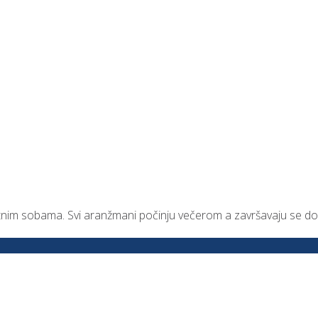
9.
tnim sobama. Svi aranžmani počinju večerom a završavaju se dor