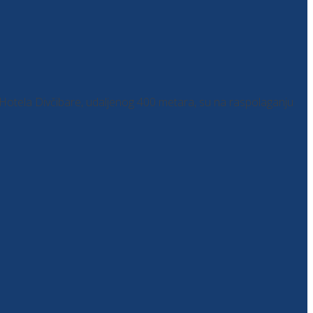
i Hotela Divčibare, udaljenog 400 metara, su na raspolaganju