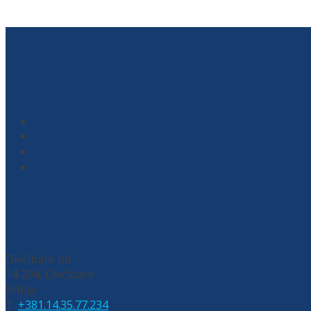
HTD Narcis Divčibare
Hotel MALJEN
Divčibare bb
14 204, Divčibare
Srbija
T.
+381.14.35.77.234