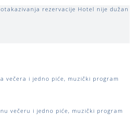
takazivanja rezervacije Hotel nije dužan
 večera i jedno piće, muzički program
nu večeru i jedno piće, muzički program