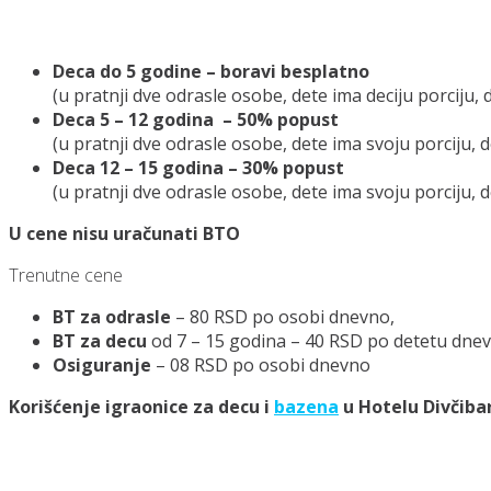
Deca do 5 godine – boravi besplatno
(u pratnji dve odrasle osobe, dete ima deciju porciju,
Deca 5 – 12 godina – 50% popust
(u pratnji dve odrasle osobe, dete ima svoju porciju, 
Deca 12 – 15 godina – 30% popust
(u pratnji dve odrasle osobe, dete ima svoju porciju, d
U cene nisu uračunati BTO
Trenutne cene
BT za odrasle
– 80 RSD po osobi dnevno,
BT za decu
od 7 – 15 godina – 40 RSD po detetu dne
Osiguranje
– 08 RSD po osobi dnevno
Korišćenje igraonice za decu i
bazena
u Hotelu Divčiba