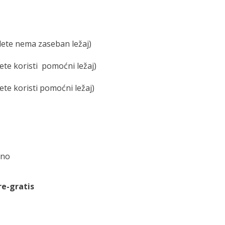
 dete nema zaseban ležaj)
dete koristi pomoćni ležaj)
ete koristi pomoćni ležaj)
vno
re-gratis