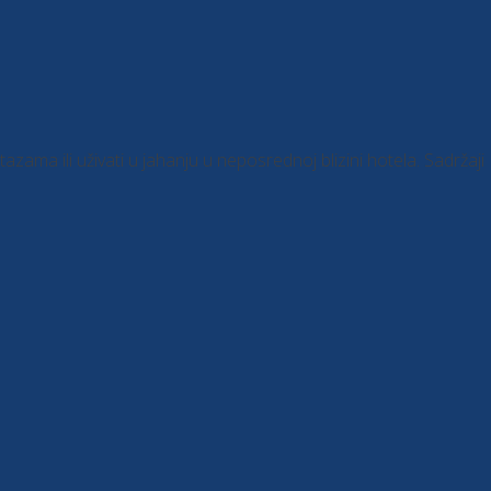
ama ili uživati u jahanju u neposrednoj blizini hotela. Sadržaj